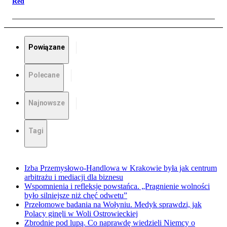
Red
Powiązane
Polecane
Najnowsze
Tagi
Izba Przemysłowo-Handlowa w Krakowie była jak centrum
arbitrażu i mediacji dla biznesu
Wspomnienia i refleksje powstańca. „Pragnienie wolności
było silniejsze niż chęć odwetu”
Przełomowe badania na Wołyniu. Medyk sprawdzi, jak
Polacy ginęli w Woli Ostrowieckiej
Zbrodnie pod lupą. Co naprawdę wiedzieli Niemcy o