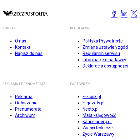
KONTAKT
REGULAMIN
O nas
Polityka Prywatności
Kontakt
Zmiana ustawień zgód
Napisz do nas
Regulamin serwisu
Informacje o nadawcy
Deklaracja dostępności
REKLAMA I PRENUMERATA
PARTNERZY
Reklama
E-kiosk.pl
Ogłoszenia
E-gazety.pl
Prenumerata
Nexto.pl
Archiwum
Mała księgowość
Kancelarierp.pl
Wieści Rolnicze
Życie Warszawy