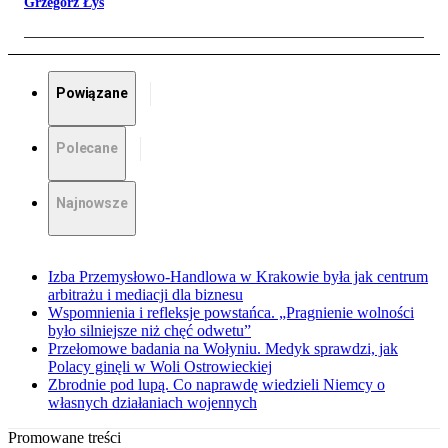
Grzegorz Łyś
Powiązane
Polecane
Najnowsze
Izba Przemysłowo-Handlowa w Krakowie była jak centrum
arbitrażu i mediacji dla biznesu
Wspomnienia i refleksje powstańca. „Pragnienie wolności
było silniejsze niż chęć odwetu”
Przełomowe badania na Wołyniu. Medyk sprawdzi, jak
Polacy ginęli w Woli Ostrowieckiej
Zbrodnie pod lupą. Co naprawdę wiedzieli Niemcy o
własnych działaniach wojennych
Promowane treści