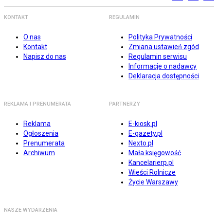
KONTAKT
REGULAMIN
O nas
Polityka Prywatności
Kontakt
Zmiana ustawień zgód
Napisz do nas
Regulamin serwisu
Informacje o nadawcy
Deklaracja dostępności
REKLAMA I PRENUMERATA
PARTNERZY
Reklama
E-kiosk.pl
Ogłoszenia
E-gazety.pl
Prenumerata
Nexto.pl
Archiwum
Mała księgowość
Kancelarierp.pl
Wieści Rolnicze
Życie Warszawy
NASZE WYDARZENIA