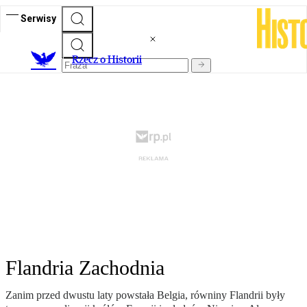
Serwisy
R
zecz o Historii
Flandria Zachodnia
Zanim przed dwustu laty powstała Belgia, równiny Flandrii były