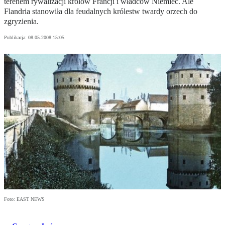
terenem rywalizacji królów Francji i władców Niemiec. Ale
Flandria stanowiła dla feudalnych królestw twardy orzech do
zgryzienia.
Publikacja:
08.05.2008 15:05
Foto: EAST NEWS