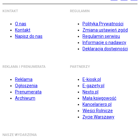
KONTAKT
REGULAMIN
O nas
Polityka Prywatności
Kontakt
Zmiana ustawień zgód
Napisz do nas
Regulamin serwisu
Informacje o nadawcy
Deklaracja dostępności
REKLAMA I PRENUMERATA
PARTNERZY
Reklama
E-kiosk.pl
Ogłoszenia
E-gazety.pl
Prenumerata
Nexto.pl
Archiwum
Mała księgowość
Kancelarierp.pl
Wieści Rolnicze
Życie Warszawy
NASZE WYDARZENIA