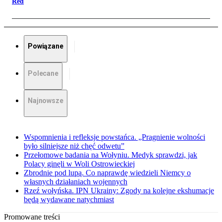
Red
Powiązane
Polecane
Najnowsze
Wspomnienia i refleksje powstańca. „Pragnienie wolności
było silniejsze niż chęć odwetu”
Przełomowe badania na Wołyniu. Medyk sprawdzi, jak
Polacy ginęli w Woli Ostrowieckiej
Zbrodnie pod lupą. Co naprawdę wiedzieli Niemcy o
własnych działaniach wojennych
Rzeź wołyńska. IPN Ukrainy: Zgody na kolejne ekshumacje
będą wydawane natychmiast
Promowane treści