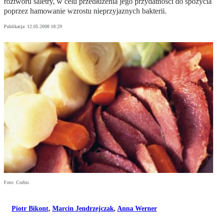
roztworu saletry, w celu przedłużenia jego przydatności do spożycia
poprzez hamowanie wzrostu nieprzyjaznych bakterii.
Publikacja:
12.05.2008 18:29
Foto: Corbis
Piotr Bikont
,
Marcin Jendrzejczak
,
Anna Werner