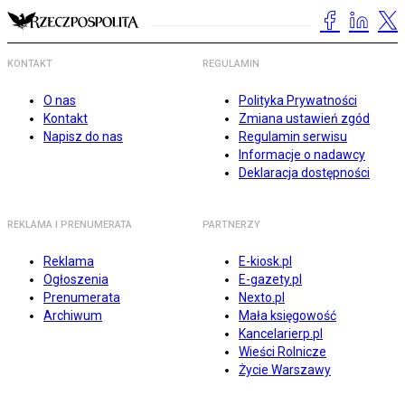
KONTAKT
REGULAMIN
O nas
Polityka Prywatności
Kontakt
Zmiana ustawień zgód
Napisz do nas
Regulamin serwisu
Informacje o nadawcy
Deklaracja dostępności
REKLAMA I PRENUMERATA
PARTNERZY
Reklama
E-kiosk.pl
Ogłoszenia
E-gazety.pl
Prenumerata
Nexto.pl
Archiwum
Mała księgowość
Kancelarierp.pl
Wieści Rolnicze
Życie Warszawy