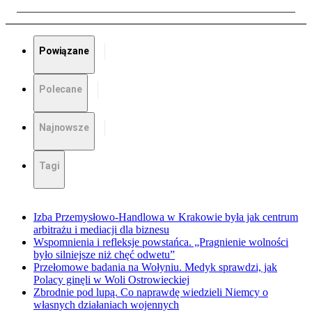
Powiązane
Polecane
Najnowsze
Tagi
Izba Przemysłowo-Handlowa w Krakowie była jak centrum
arbitrażu i mediacji dla biznesu
Wspomnienia i refleksje powstańca. „Pragnienie wolności
było silniejsze niż chęć odwetu”
Przełomowe badania na Wołyniu. Medyk sprawdzi, jak
Polacy ginęli w Woli Ostrowieckiej
Zbrodnie pod lupą. Co naprawdę wiedzieli Niemcy o
własnych działaniach wojennych