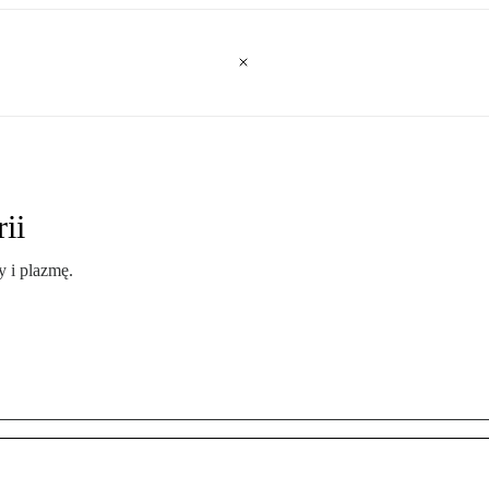
ii
y i plazmę.