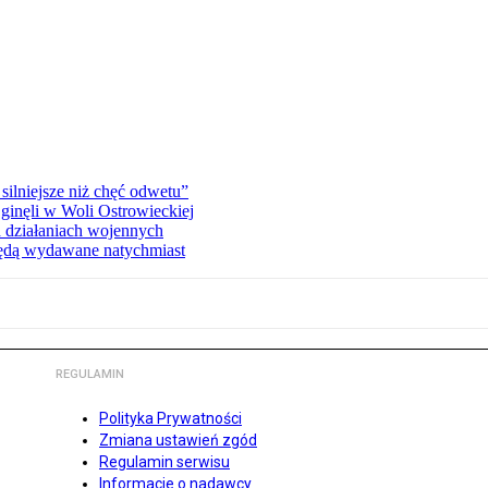
silniejsze niż chęć odwetu”
ginęli w Woli Ostrowieckiej
 działaniach wojennych
będą wydawane natychmiast
REGULAMIN
Polityka Prywatności
Zmiana ustawień zgód
Regulamin serwisu
Informacje o nadawcy