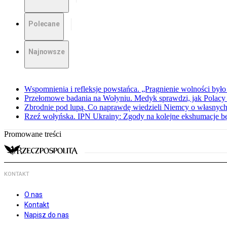
Polecane
Najnowsze
Wspomnienia i refleksje powstańca. „Pragnienie wolności było 
Przełomowe badania na Wołyniu. Medyk sprawdzi, jak Polacy 
Zbrodnie pod lupą. Co naprawdę wiedzieli Niemcy o własnych
Rzeź wołyńska. IPN Ukrainy: Zgody na kolejne ekshumacje 
Promowane treści
KONTAKT
O nas
Kontakt
Napisz do nas