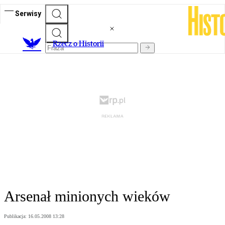
Serwisy
R
zecz o Historii
Arsenał minionych wieków
Publikacja:
16.05.2008 13:28