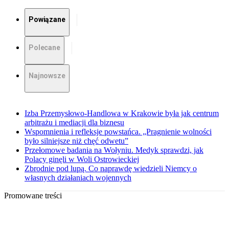
Powiązane
Polecane
Najnowsze
Izba Przemysłowo-Handlowa w Krakowie była jak centrum
arbitrażu i mediacji dla biznesu
Wspomnienia i refleksje powstańca. „Pragnienie wolności
było silniejsze niż chęć odwetu”
Przełomowe badania na Wołyniu. Medyk sprawdzi, jak
Polacy ginęli w Woli Ostrowieckiej
Zbrodnie pod lupą. Co naprawdę wiedzieli Niemcy o
własnych działaniach wojennych
Promowane treści