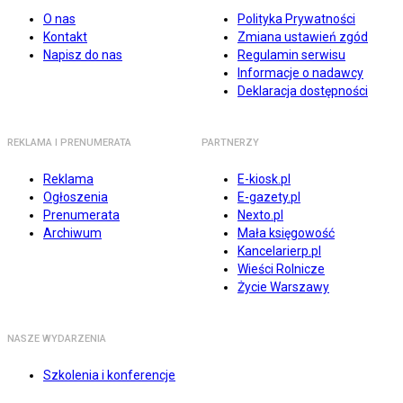
O nas
Polityka Prywatności
Kontakt
Zmiana ustawień zgód
Napisz do nas
Regulamin serwisu
Informacje o nadawcy
Deklaracja dostępności
REKLAMA I PRENUMERATA
PARTNERZY
Reklama
E-kiosk.pl
Ogłoszenia
E-gazety.pl
Prenumerata
Nexto.pl
Archiwum
Mała księgowość
Kancelarierp.pl
Wieści Rolnicze
Życie Warszawy
NASZE WYDARZENIA
Szkolenia i konferencje