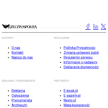
KONTAKT
REGULAMIN
O nas
Polityka Prywatności
Kontakt
Zmiana ustawień zgód
Napisz do nas
Regulamin serwisu
Informacje o nadawcy
Deklaracja dostępności
REKLAMA I PRENUMERATA
PARTNERZY
Reklama
E-kiosk.pl
Ogłoszenia
E-gazety.pl
Prenumerata
Nexto.pl
Archiwum
Mała księgowość