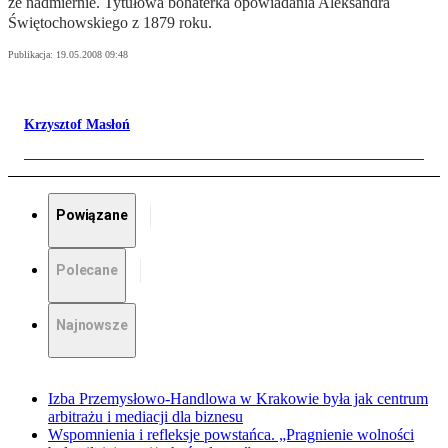
że nadmiernie. Tytułowa bohaterka opowiadania Aleksandra
Świętochowskiego z 1879 roku.
Publikacja:
19.05.2008 09:48
Krzysztof Masłoń
Powiązane
Polecane
Najnowsze
Izba Przemysłowo-Handlowa w Krakowie była jak centrum
arbitrażu i mediacji dla biznesu
Wspomnienia i refleksje powstańca. „Pragnienie wolności