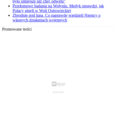
było silniejsze niż chęć odwetu”
Przełomowe badania na Wołyniu. Medyk sprawdzi, jak
Polacy ginęli w Woli Ostrowieckiej
Zbrodnie pod lupą. Co naprawdę wiedzieli Niemcy o
własnych działaniach wojennych
Promowane treści