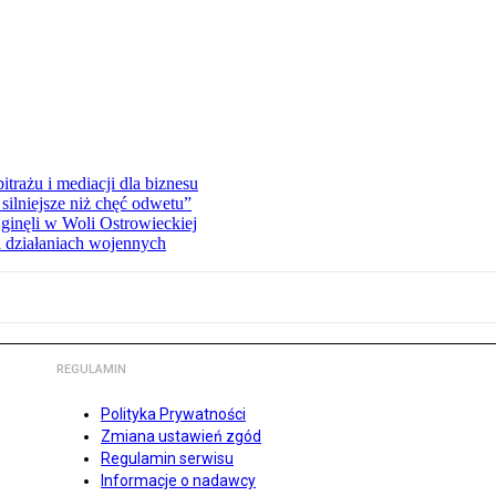
rażu i mediacji dla biznesu
silniejsze niż chęć odwetu”
ginęli w Woli Ostrowieckiej
 działaniach wojennych
REGULAMIN
Polityka Prywatności
Zmiana ustawień zgód
Regulamin serwisu
Informacje o nadawcy