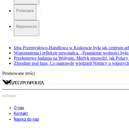
Polecane
Najnowsze
Izba Przemysłowo-Handlowa w Krakowie była jak centrum arbit
Wspomnienia i refleksje powstańca. „Pragnienie wolności było 
Przełomowe badania na Wołyniu. Medyk sprawdzi, jak Polacy 
Zbrodnie pod lupą. Co naprawdę wiedzieli Niemcy o własnych
Promowane treści
KONTAKT
O nas
Kontakt
Napisz do nas