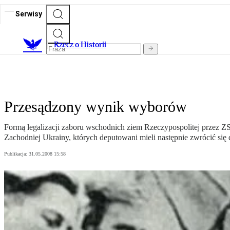
Serwisy
R
zecz o Historii
Przesądzony wynik wyborów
Formą legalizacji zaboru wschodnich ziem Rzeczypospolitej przez 
Zachodniej Ukrainy, których deputowani mieli następnie zwrócić si
Publikacja:
31.05.2008 15:58