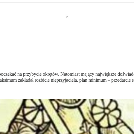
k poczekać na przybycie okrętów. Natomiast mający największe doświa
mum zakładał rozbicie nieprzyjaciela, plan minimum – przedarcie si