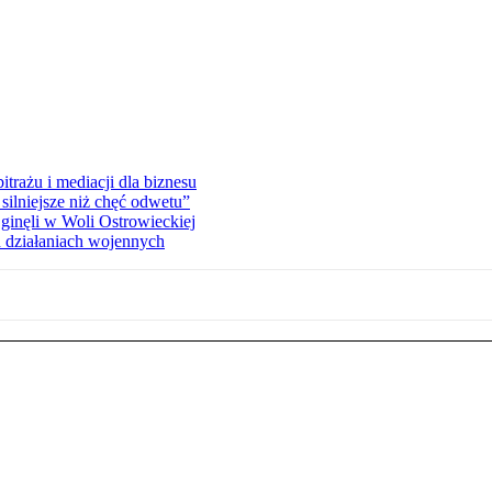
rażu i mediacji dla biznesu
silniejsze niż chęć odwetu”
ginęli w Woli Ostrowieckiej
 działaniach wojennych