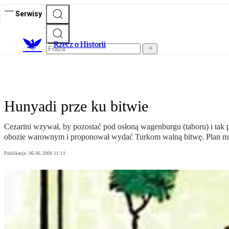
Serwisy
R
zecz o Historii
Hunyadi prze ku bitwie
Cezarini wzywał, by pozostać pod osłoną wagenburgu (taboru) i ta
obozie warownym i proponował wydać Turkom walną bitwę. Plan maksi
Publikacja:
06.06.2008 11:11