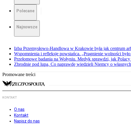
Polecane
Najnowsze
Izba Przemysłowo-Handlowa w Krakowie była jak centrum arbit
Wspomnienia i refleksje powstańca. „Pragnienie wolności było 
Przełomowe badania na Wołyniu. Medyk sprawdzi, jak Polacy 
Zbrodnie pod lupą. Co naprawdę wiedzieli Niemcy o własnych
Promowane treści
KONTAKT
O nas
Kontakt
Napisz do nas