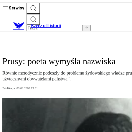
Serwisy
R
zecz o Historii
Prusy: poeta wymyśla nazwiska
Równie metodycznie podeszły do problemu żydowskiego władze pruskie
użytecznymi obywatelami państwa”.
Publikacja:
09.06.2008 13:51