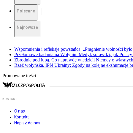
Polecane
Najnowsze
Wspomnienia i refleksje powstańca. „Pragnienie wolności było 
Przełomowe badania na Wołyniu. Medyk sprawdzi, jak Polacy 
Zbrodnie pod lupą. Co naprawdę wiedzieli Niemcy o własnych
Rzeź wołyńska. IPN Ukrainy: Zgody na kolejne ekshumacje 
Promowane treści
KONTAKT
O nas
Kontakt
Napisz do nas