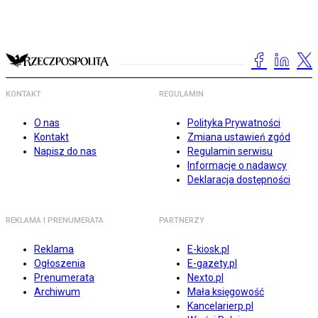
KONTAKT
REGULAMIN
O nas
Polityka Prywatności
Kontakt
Zmiana ustawień zgód
Napisz do nas
Regulamin serwisu
Informacje o nadawcy
Deklaracja dostępności
REKLAMA I PRENUMERATA
PARTNERZY
Reklama
E-kiosk.pl
Ogłoszenia
E-gazety.pl
Prenumerata
Nexto.pl
Archiwum
Mała księgowość
Kancelarierp.pl