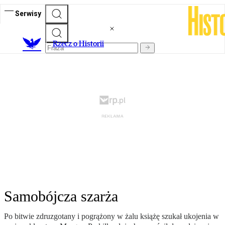
Serwisy
R
zecz o Historii
Samobójcza szarża
Po bitwie zdruzgotany i pogrążony w żalu książę szukał ukojenia w