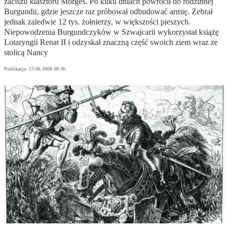
zaciszu klasztoru Morges. Po kilku dniach powrócił do rodzinnej
Burgundii, gdzie jeszcze raz próbował odbudować armię. Zebrał
jednak zaledwie 12 tys. żołnierzy, w większości pieszych.
Niepowodzenia Burgundczyków w Szwajcarii wykorzystał książę
Lotaryngii Renat II i odzyskał znaczną część swoich ziem wraz ze
stolicą Nancy
Publikacja:
13.06.2008 08:36