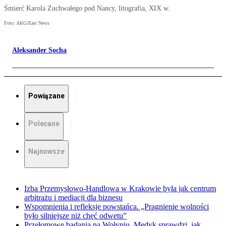
Śmierć Karola Zuchwałego pod Nancy, litografia, XIX w.
Foto: AKG/East News
Aleksander Socha
Powiązane
Polecane
Najnowsze
Izba Przemysłowo-Handlowa w Krakowie była jak centrum
arbitrażu i mediacji dla biznesu
Wspomnienia i refleksje powstańca. „Pragnienie wolności
było silniejsze niż chęć odwetu”
Przełomowe badania na Wołyniu. Medyk sprawdzi, jak