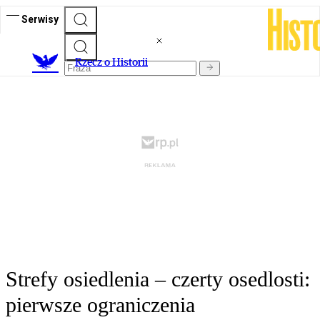
Serwisy
R
zecz o Historii
Strefy osiedlenia – czerty osedlosti:
pierwsze ograniczenia