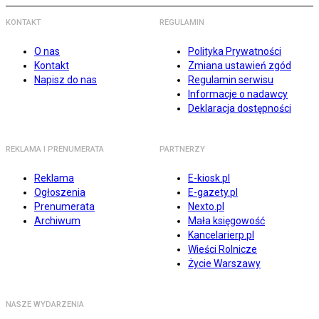
KONTAKT
REGULAMIN
O nas
Polityka Prywatności
Kontakt
Zmiana ustawień zgód
Napisz do nas
Regulamin serwisu
Informacje o nadawcy
Deklaracja dostępności
REKLAMA I PRENUMERATA
PARTNERZY
Reklama
E-kiosk.pl
Ogłoszenia
E-gazety.pl
Prenumerata
Nexto.pl
Archiwum
Mała księgowość
Kancelarierp.pl
Wieści Rolnicze
Życie Warszawy
NASZE WYDARZENIA