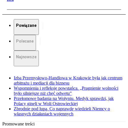
Powiązane
Polecane
Najnowsze
Izba Przemysłowo-Handlowa w Krakowie była jak centrum
arbitrażu i mediacji dla biznesu
Wspomnienia i refleksje powstańca. „Pragnienie wolności
było silniejsze niż chęć odwetu”
Przełomowe badania na Wołyniu. Medyk sprawdzi, jak
Polacy ginęli w Woli Ostrowieckiej
Zbrodnie pod lupą. Co naprawdę wiedzieli Niemcy o
własnych działaniach wojennych
Promowane treści