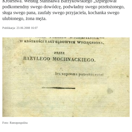
Królestwa. Według Stanisława Barzykowskiego „szpiegował
podkomendny swego dowódcę, podwładny swego przełożonego,
sługa swego pana, zaufały swego przyjaciela, kochanka swego
ulubionego, żona męża.
Publikacja:
23.06.2008 16:07
Foto: Rzeczpospolita