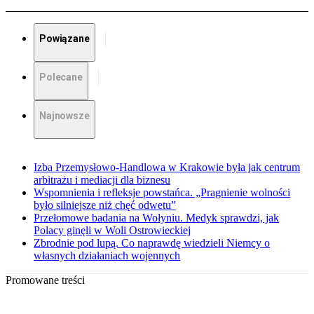
Powiązane
Polecane
Najnowsze
Izba Przemysłowo-Handlowa w Krakowie była jak centrum
arbitrażu i mediacji dla biznesu
Wspomnienia i refleksje powstańca. „Pragnienie wolności
było silniejsze niż chęć odwetu”
Przełomowe badania na Wołyniu. Medyk sprawdzi, jak
Polacy ginęli w Woli Ostrowieckiej
Zbrodnie pod lupą. Co naprawdę wiedzieli Niemcy o
własnych działaniach wojennych
Promowane treści