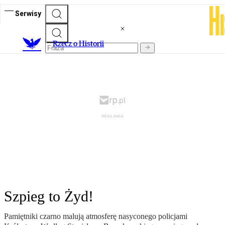
Serwisy
R
zecz o Historii
Szpieg to Żyd!
Pamiętniki czarno malują atmosferę nasyconego policjami