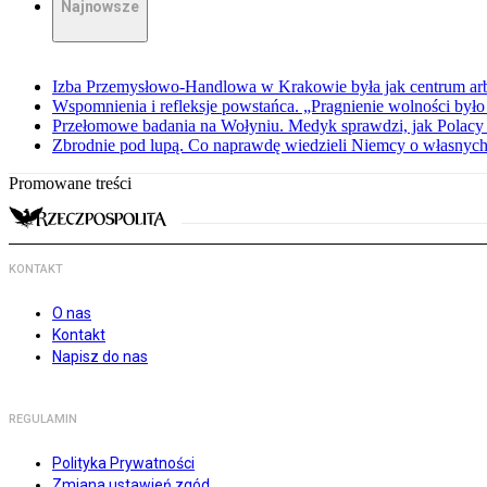
Najnowsze
Izba Przemysłowo-Handlowa w Krakowie była jak centrum arbit
Wspomnienia i refleksje powstańca. „Pragnienie wolności było 
Przełomowe badania na Wołyniu. Medyk sprawdzi, jak Polacy 
Zbrodnie pod lupą. Co naprawdę wiedzieli Niemcy o własnych
Promowane treści
KONTAKT
O nas
Kontakt
Napisz do nas
REGULAMIN
Polityka Prywatności
Zmiana ustawień zgód