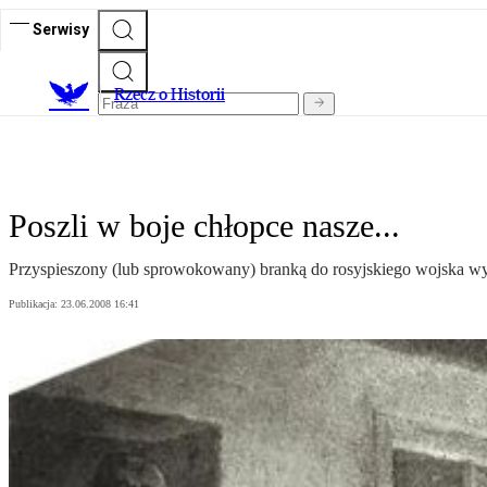
Serwisy
R
zecz o Historii
Poszli w boje chłopce nasze...
Przyspieszony (lub sprowokowany) branką do rosyjskiego wojska wy
Publikacja:
23.06.2008 16:41