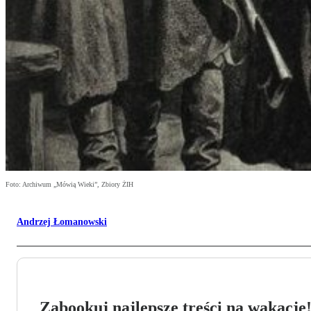
Foto: Archiwum „Mówią Wieki”, Zbiory ŻIH
Andrzej Łomanowski
Zabookuj najlepsze treści na wakacje