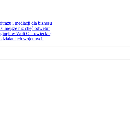
rażu i mediacji dla biznesu
silniejsze niż chęć odwetu”
ginęli w Woli Ostrowieckiej
 działaniach wojennych