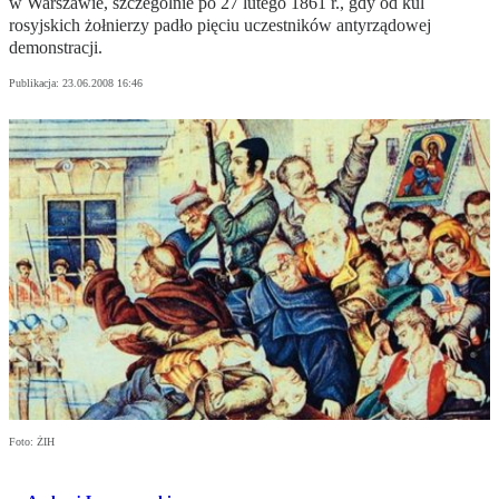
w Warszawie, szczególnie po 27 lutego 1861 r., gdy od kul
rosyjskich żołnierzy padło pięciu uczestników antyrządowej
demonstracji.
Publikacja:
23.06.2008 16:46
Foto: ŻIH