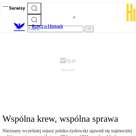
Serwisy
R
zecz o Historii
Wspólna krew, wspólna sprawa
Nieznany wcześniej sojusz polsko-żydowski ujawnił się najmocniej