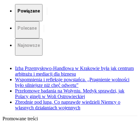
Powiązane
Polecane
Najnowsze
Izba Przemysłowo-Handlowa w Krakowie była jak centrum
arbitrażu i mediacji dla biznesu
Wspomnienia i refleksje powstańca. „Pragnienie wolności
było silniejsze niż chęć odwetu”
Przełomowe badania na Wołyniu. Medyk sprawdzi, jak
Polacy ginęli w Woli Ostrowieckiej
Zbrodnie pod lupą. Co naprawdę wiedzieli Niemcy o
własnych działaniach wojennych
Promowane treści