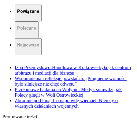
Powiązane
Polecane
Najnowsze
Izba Przemysłowo-Handlowa w Krakowie była jak centrum
arbitrażu i mediacji dla biznesu
Wspomnienia i refleksje powstańca. „Pragnienie wolności
było silniejsze niż chęć odwetu”
Przełomowe badania na Wołyniu. Medyk sprawdzi, jak
Polacy ginęli w Woli Ostrowieckiej
Zbrodnie pod lupą. Co naprawdę wiedzieli Niemcy o
własnych działaniach wojennych
Promowane treści