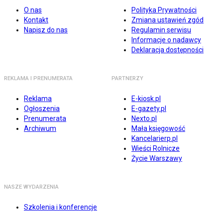
O nas
Polityka Prywatności
Kontakt
Zmiana ustawień zgód
Napisz do nas
Regulamin serwisu
Informacje o nadawcy
Deklaracja dostępności
REKLAMA I PRENUMERATA
PARTNERZY
Reklama
E-kiosk.pl
Ogłoszenia
E-gazety.pl
Prenumerata
Nexto.pl
Archiwum
Mała księgowość
Kancelarierp.pl
Wieści Rolnicze
Życie Warszawy
NASZE WYDARZENIA
Szkolenia i konferencje