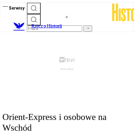
Serwisy
R
zecz o Historii
Orient-Express i osobowe na
Wschód