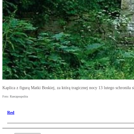
Kaplica z figurą Matki Boskiej, za którą tragicznej nocy 13 lutego schroniła
Foto: Rzeczpospolita
Red