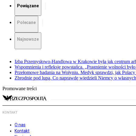
Powiązane
Polecane
Najnowsze
Izba Przemysłowo-Handlowa w Krakowie była jak centrum arbit
Wspomnienia i refleksje powstańca. „Pragnienie wolności było 
Przełomowe badania na Wołyniu. Medyk sprawdzi, jak Polacy 
Zbrodnie pod lupą. Co naprawdę wiedzieli Niemcy o własnych
Promowane treści
KONTAKT
O nas
Kontakt