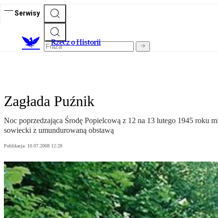
Serwisy
R
zecz o Historii
Zagłada Puźnik
Noc poprzedzająca Środę Popielcową z 12 na 13 lutego 1945 roku mi
sowiecki z umundurowaną obstawą
Publikacja:
10.07.2008 12:28