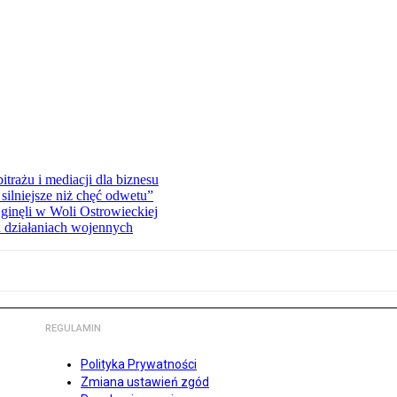
rażu i mediacji dla biznesu
silniejsze niż chęć odwetu”
ginęli w Woli Ostrowieckiej
 działaniach wojennych
REGULAMIN
Polityka Prywatności
Zmiana ustawień zgód