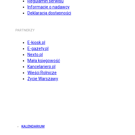
Regulamin serwisu
Informacje o nadawcy
Deklaracja dostępności
PARTNERZY
E-kiosk.pl
E-gazety.pl
Nexto.pl
Mała księgowość
Kancelarierp.pl
Wieści Rolnicze
Życie Warszawy
KALENDARIUM