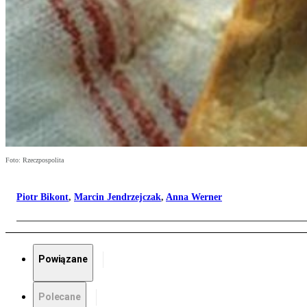
Foto: Rzeczpospolita
Piotr Bikont
,
Marcin Jendrzejczak
,
Anna Werner
Powiązane
Polecane