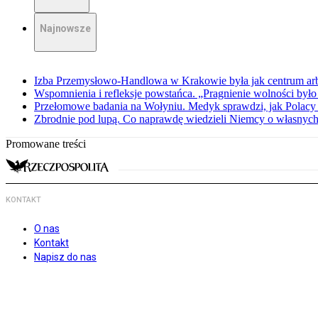
Najnowsze
Izba Przemysłowo-Handlowa w Krakowie była jak centrum arbit
Wspomnienia i refleksje powstańca. „Pragnienie wolności było 
Przełomowe badania na Wołyniu. Medyk sprawdzi, jak Polacy 
Zbrodnie pod lupą. Co naprawdę wiedzieli Niemcy o własnych
Promowane treści
KONTAKT
O nas
Kontakt
Napisz do nas