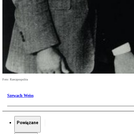
Foto: Rzeczpospolita
Szewach Weiss
Powiązane