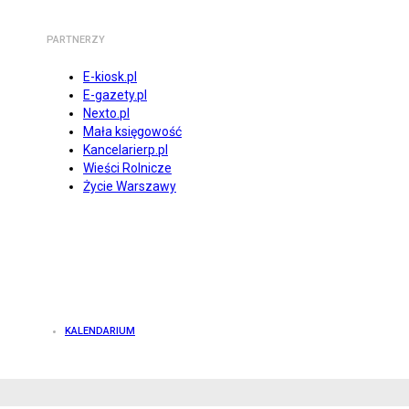
PARTNERZY
E-kiosk.pl
E-gazety.pl
Nexto.pl
Mała księgowość
Kancelarierp.pl
Wieści Rolnicze
Życie Warszawy
KALENDARIUM