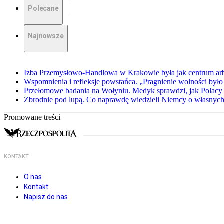
Polecane
Najnowsze
Izba Przemysłowo-Handlowa w Krakowie była jak centrum arbit
Wspomnienia i refleksje powstańca. „Pragnienie wolności było 
Przełomowe badania na Wołyniu. Medyk sprawdzi, jak Polacy 
Zbrodnie pod lupą. Co naprawdę wiedzieli Niemcy o własnych
Promowane treści
KONTAKT
O nas
Kontakt
Napisz do nas