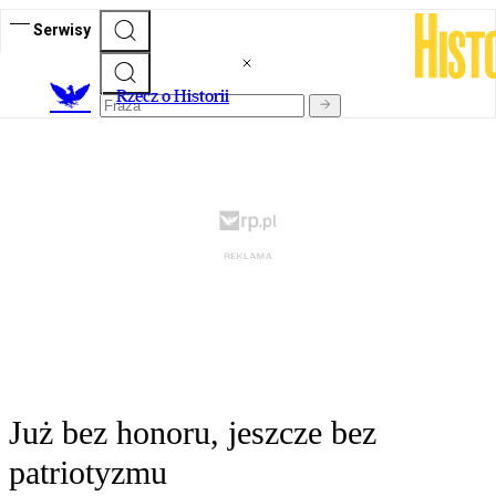
Serwisy
R
zecz o Historii
Już bez honoru, jeszcze bez
patriotyzmu