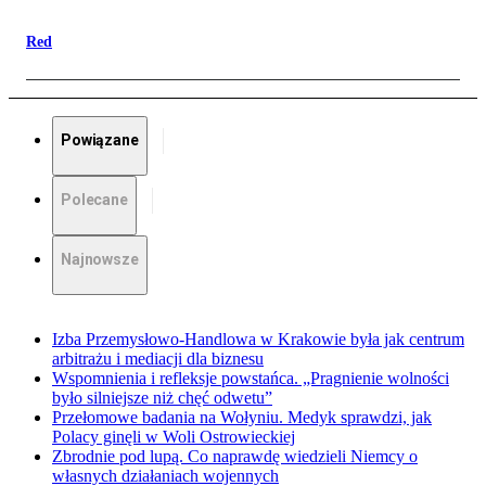
Red
Powiązane
Polecane
Najnowsze
Izba Przemysłowo-Handlowa w Krakowie była jak centrum
arbitrażu i mediacji dla biznesu
Wspomnienia i refleksje powstańca. „Pragnienie wolności
było silniejsze niż chęć odwetu”
Przełomowe badania na Wołyniu. Medyk sprawdzi, jak
Polacy ginęli w Woli Ostrowieckiej
Zbrodnie pod lupą. Co naprawdę wiedzieli Niemcy o
własnych działaniach wojennych