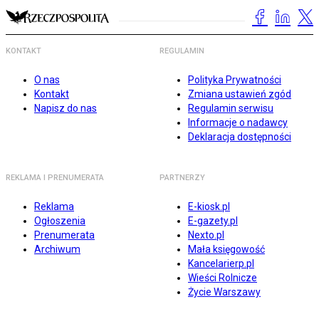
KONTAKT
REGULAMIN
O nas
Polityka Prywatności
Kontakt
Zmiana ustawień zgód
Napisz do nas
Regulamin serwisu
Informacje o nadawcy
Deklaracja dostępności
REKLAMA I PRENUMERATA
PARTNERZY
Reklama
E-kiosk.pl
Ogłoszenia
E-gazety.pl
Prenumerata
Nexto.pl
Archiwum
Mała księgowość
Kancelarierp.pl
Wieści Rolnicze
Życie Warszawy