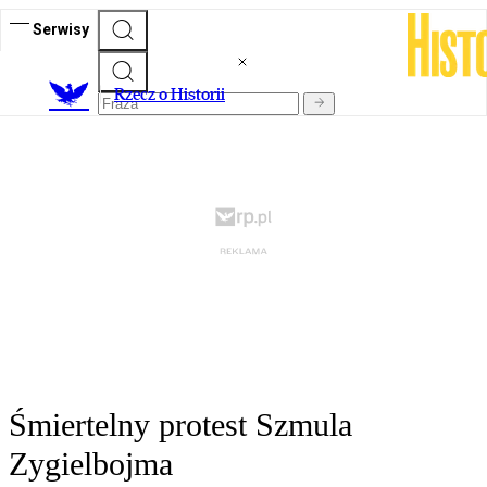
Serwisy
R
zecz o Historii
Śmiertelny protest Szmula
Zygielbojma