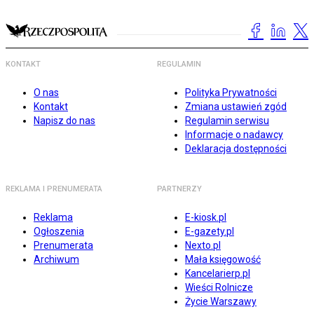
KONTAKT
REGULAMIN
O nas
Polityka Prywatności
Kontakt
Zmiana ustawień zgód
Napisz do nas
Regulamin serwisu
Informacje o nadawcy
Deklaracja dostępności
REKLAMA I PRENUMERATA
PARTNERZY
Reklama
E-kiosk.pl
Ogłoszenia
E-gazety.pl
Prenumerata
Nexto.pl
Archiwum
Mała księgowość
Kancelarierp.pl
Wieści Rolnicze
Życie Warszawy