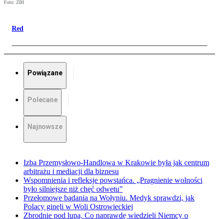
Foto: ŻIH
Red
Powiązane
Polecane
Najnowsze
Izba Przemysłowo-Handlowa w Krakowie była jak centrum
arbitrażu i mediacji dla biznesu
Wspomnienia i refleksje powstańca. „Pragnienie wolności
było silniejsze niż chęć odwetu”
Przełomowe badania na Wołyniu. Medyk sprawdzi, jak
Polacy ginęli w Woli Ostrowieckiej
Zbrodnie pod lupą. Co naprawdę wiedzieli Niemcy o