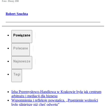
Foto: Zbiory ŻIH
Robert Szuchta
Powiązane
Polecane
Najnowsze
Tagi
Izba Przemysłowo-Handlowa w Krakowie była jak centrum
arbitrażu i mediacji dla biznesu
Wspomnienia i refleksje powstańca. „Pragnienie wolności
było silniejsze niż chęć odwetu”