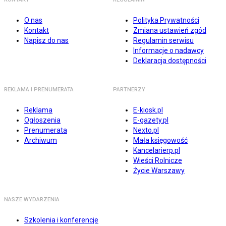
O nas
Polityka Prywatności
Kontakt
Zmiana ustawień zgód
Napisz do nas
Regulamin serwisu
Informacje o nadawcy
Deklaracja dostępności
REKLAMA I PRENUMERATA
PARTNERZY
Reklama
E-kiosk.pl
Ogłoszenia
E-gazety.pl
Prenumerata
Nexto.pl
Archiwum
Mała księgowość
Kancelarierp.pl
Wieści Rolnicze
Życie Warszawy
NASZE WYDARZENIA
Szkolenia i konferencje