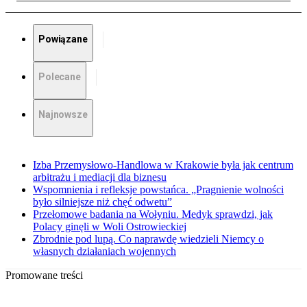
Powiązane
Polecane
Najnowsze
Izba Przemysłowo-Handlowa w Krakowie była jak centrum
arbitrażu i mediacji dla biznesu
Wspomnienia i refleksje powstańca. „Pragnienie wolności
było silniejsze niż chęć odwetu”
Przełomowe badania na Wołyniu. Medyk sprawdzi, jak
Polacy ginęli w Woli Ostrowieckiej
Zbrodnie pod lupą. Co naprawdę wiedzieli Niemcy o
własnych działaniach wojennych
Promowane treści