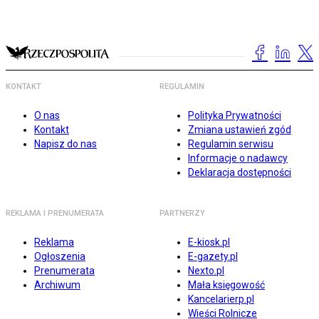
KONTAKT
REGULAMIN
O nas
Polityka Prywatności
Kontakt
Zmiana ustawień zgód
Napisz do nas
Regulamin serwisu
Informacje o nadawcy
Deklaracja dostępności
REKLAMA I PRENUMERATA
PARTNERZY
Reklama
E-kiosk.pl
Ogłoszenia
E-gazety.pl
Prenumerata
Nexto.pl
Archiwum
Mała księgowość
Kancelarierp.pl
Wieści Rolnicze