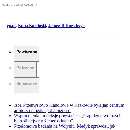
Publikacja:
06.10.2008 08:10
rp.pl
,
Kuba Kamiński
,
Janusz R Kowalczyk
Powiązane
Polecane
Najnowsze
Izba Przemysłowo-Handlowa w Krakowie była jak centrum
arbitrażu i mediacji dla biznesu
Wspomnienia i refleksje powstańca. „Pragnienie wolności
było silniejsze niż chęć odwetu”
Przełomowe badania na Wołyniu. Medyk sprawdzi, jak