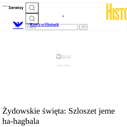
Serwisy
R
zecz o Historii
Żydowskie święta: Szloszet jeme
ha-hagbala