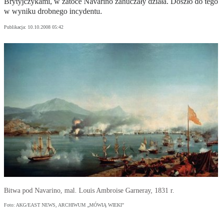
Brytyjczykami, w zatoce Navarino zahuczały działa. Doszło do tego
w wyniku drobnego incydentu.
Publikacja:
10.10.2008 05:42
Bitwa pod Navarino, mal. Louis Ambroise Garneray, 1831 r.
Foto: AKG/EAST NEWS, ARCHIWUM „MÓWIĄ WIEKI”