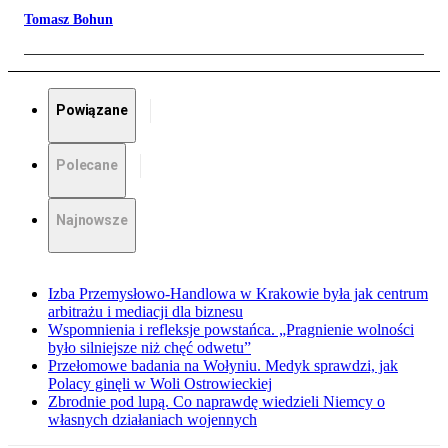
Tomasz Bohun
Powiązane
Polecane
Najnowsze
Izba Przemysłowo-Handlowa w Krakowie była jak centrum
arbitrażu i mediacji dla biznesu
Wspomnienia i refleksje powstańca. „Pragnienie wolności
było silniejsze niż chęć odwetu”
Przełomowe badania na Wołyniu. Medyk sprawdzi, jak
Polacy ginęli w Woli Ostrowieckiej
Zbrodnie pod lupą. Co naprawdę wiedzieli Niemcy o
własnych działaniach wojennych