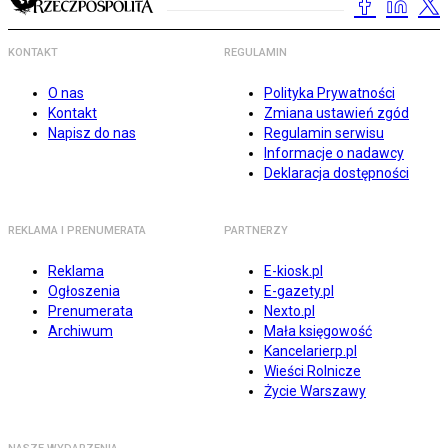
KONTAKT
REGULAMIN
O nas
Polityka Prywatności
Kontakt
Zmiana ustawień zgód
Napisz do nas
Regulamin serwisu
Informacje o nadawcy
Deklaracja dostępności
REKLAMA I PRENUMERATA
PARTNERZY
Reklama
E-kiosk.pl
Ogłoszenia
E-gazety.pl
Prenumerata
Nexto.pl
Archiwum
Mała księgowość
Kancelarierp.pl
Wieści Rolnicze
Życie Warszawy