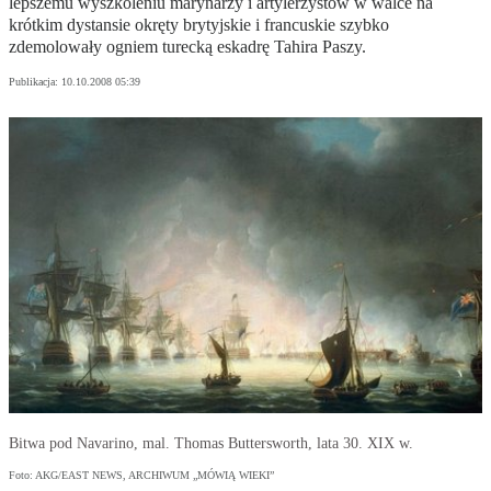
lepszemu wyszkoleniu marynarzy i artylerzystów w walce na
krótkim dystansie okręty brytyjskie i francuskie szybko
zdemolowały ogniem turecką eskadrę Tahira Paszy.
Publikacja:
10.10.2008 05:39
Bitwa pod Navarino, mal. Thomas Buttersworth, lata 30. XIX w.
Foto: AKG/EAST NEWS, ARCHIWUM „MÓWIĄ WIEKI”