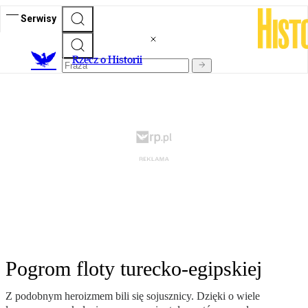
Serwisy
R
zecz o Historii
Pogrom floty turecko-egipskiej
Z podobnym heroizmem bili się sojusznicy. Dzięki o wiele