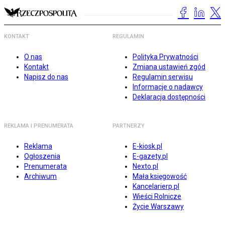
KONTAKT
REGULAMIN
O nas
Polityka Prywatności
Kontakt
Zmiana ustawień zgód
Napisz do nas
Regulamin serwisu
Informacje o nadawcy
Deklaracja dostępności
REKLAMA I PRENUMERATA
PARTNERZY
Reklama
E-kiosk.pl
Ogłoszenia
E-gazety.pl
Prenumerata
Nexto.pl
Archiwum
Mała księgowość
Kancelarierp.pl
Wieści Rolnicze
Życie Warszawy