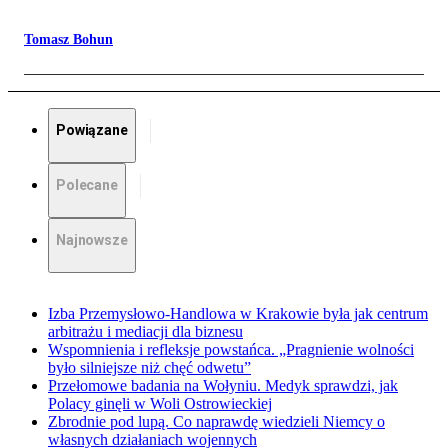
Tomasz Bohun
Powiązane
Polecane
Najnowsze
Izba Przemysłowo-Handlowa w Krakowie była jak centrum
arbitrażu i mediacji dla biznesu
Wspomnienia i refleksje powstańca. „Pragnienie wolności
było silniejsze niż chęć odwetu”
Przełomowe badania na Wołyniu. Medyk sprawdzi, jak
Polacy ginęli w Woli Ostrowieckiej
Zbrodnie pod lupą. Co naprawdę wiedzieli Niemcy o
własnych działaniach wojennych