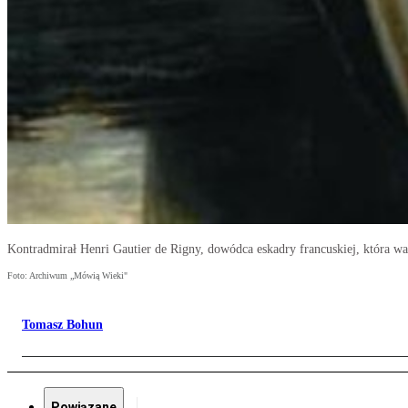
Kontradmirał Henri Gautier de Rigny, dowódca eskadry francuskiej, która wal
Foto: Archiwum „Mówią Wieki"
Tomasz Bohun
Powiązane