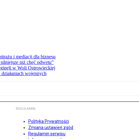
rażu i mediacji dla biznesu
silniejsze niż chęć odwetu”
ginęli w Woli Ostrowieckiej
 działaniach wojennych
REGULAMIN
Polityka Prywatności
Zmiana ustawień zgód
Regulamin serwisu