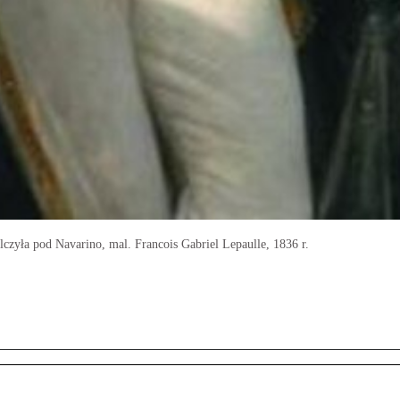
czyła pod Navarino, mal. Francois Gabriel Lepaulle, 1836 r.