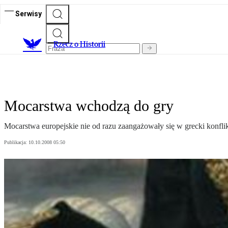
Serwisy
R
zecz o Historii
Mocarstwa wchodzą do gry
Mocarstwa europejskie nie od razu zaangażowały się w grecki konflik
Publikacja:
10.10.2008 05:50