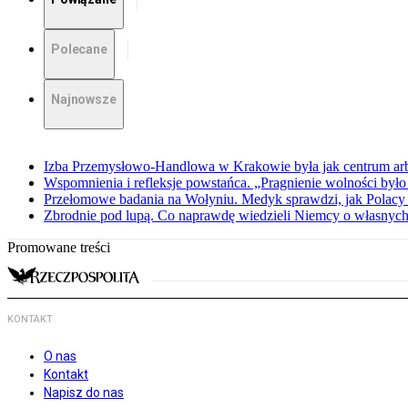
Polecane
Najnowsze
Izba Przemysłowo-Handlowa w Krakowie była jak centrum arbit
Wspomnienia i refleksje powstańca. „Pragnienie wolności było 
Przełomowe badania na Wołyniu. Medyk sprawdzi, jak Polacy 
Zbrodnie pod lupą. Co naprawdę wiedzieli Niemcy o własnych
Promowane treści
KONTAKT
O nas
Kontakt
Napisz do nas