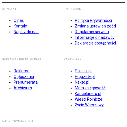
KONTAKT
REGULAMIN
O nas
Polityka Prywatności
Kontakt
Zmiana ustawień zgód
Napisz do nas
Regulamin serwisu
Informacje o nadawcy
Deklaracja dostępności
REKLAMA I PRENUMERATA
PARTNERZY
Reklama
E-kiosk.pl
Ogłoszenia
E-gazety.pl
Prenumerata
Nexto.pl
Archiwum
Mała księgowość
Kancelarierp.pl
Wieści Rolnicze
Życie Warszawy
NASZE WYDARZENIA