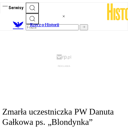
Serwisy
R
zecz o Historii
Zmarła uczestniczka PW Danuta
Gałkowa ps. „Blondynka”