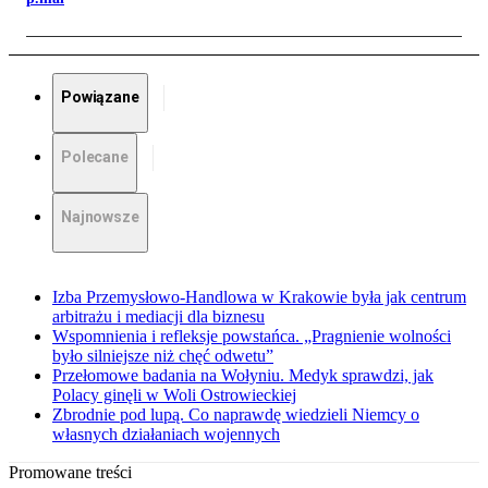
Powiązane
Polecane
Najnowsze
Izba Przemysłowo-Handlowa w Krakowie była jak centrum
arbitrażu i mediacji dla biznesu
Wspomnienia i refleksje powstańca. „Pragnienie wolności
było silniejsze niż chęć odwetu”
Przełomowe badania na Wołyniu. Medyk sprawdzi, jak
Polacy ginęli w Woli Ostrowieckiej
Zbrodnie pod lupą. Co naprawdę wiedzieli Niemcy o
własnych działaniach wojennych
Promowane treści