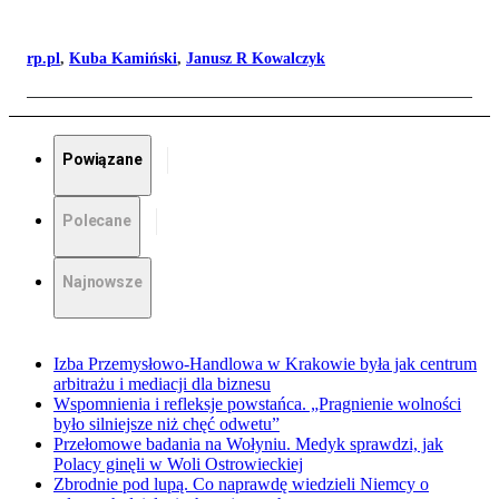
rp.pl
,
Kuba Kamiński
,
Janusz R Kowalczyk
Powiązane
Polecane
Najnowsze
Izba Przemysłowo-Handlowa w Krakowie była jak centrum
arbitrażu i mediacji dla biznesu
Wspomnienia i refleksje powstańca. „Pragnienie wolności
było silniejsze niż chęć odwetu”
Przełomowe badania na Wołyniu. Medyk sprawdzi, jak
Polacy ginęli w Woli Ostrowieckiej
Zbrodnie pod lupą. Co naprawdę wiedzieli Niemcy o