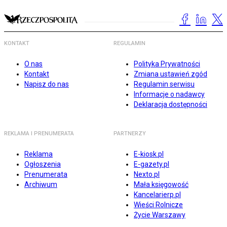
KONTAKT
REGULAMIN
O nas
Polityka Prywatności
Kontakt
Zmiana ustawień zgód
Napisz do nas
Regulamin serwisu
Informacje o nadawcy
Deklaracja dostępności
REKLAMA I PRENUMERATA
PARTNERZY
Reklama
E-kiosk.pl
Ogłoszenia
E-gazety.pl
Prenumerata
Nexto.pl
Archiwum
Mała księgowość
Kancelarierp.pl
Wieści Rolnicze
Życie Warszawy