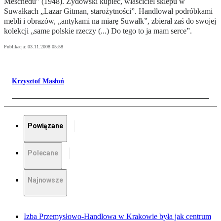
Meschedu” (1948). Żydowski kupiec, właściciel sklepu w
Suwałkach „Lazar Gitman, starożytności”. Handlował podróbkami
mebli i obrazów, „antykami na miarę Suwałk”, zbierał zaś do swojej
kolekcji „same polskie rzeczy (...) Do tego to ja mam serce”.
Publikacja:
03.11.2008 05:58
Krzysztof Masłoń
Powiązane
Polecane
Najnowsze
Izba Przemysłowo-Handlowa w Krakowie była jak centrum