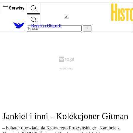
Serwisy
R
zecz o Historii
Jankiel i inni - Kolekcjoner Gitman
– bohater opowiadania Ksawerego Pruszyńskiego „Karabela z