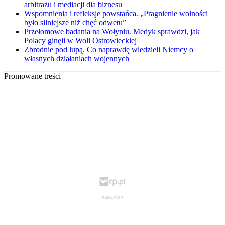
arbitrażu i mediacji dla biznesu
Wspomnienia i refleksje powstańca. „Pragnienie wolności
było silniejsze niż chęć odwetu”
Przełomowe badania na Wołyniu. Medyk sprawdzi, jak
Polacy ginęli w Woli Ostrowieckiej
Zbrodnie pod lupą. Co naprawdę wiedzieli Niemcy o
własnych działaniach wojennych
Promowane treści