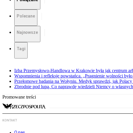
Polecane
Najnowsze
Tagi
Izba Przemysłowo-Handlowa w Krakowie była jak centrum arbit
Wspomnienia i refleksje powstańca. „Pragnienie wolności było 
Przełomowe badania na Wołyniu. Medyk sprawdzi, jak Polacy 
Zbrodnie pod lupą. Co naprawdę wiedzieli Niemcy o własnych
Promowane treści
KONTAKT
O nas