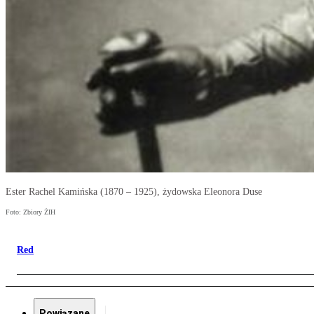
Ester Rachel Kamińska (1870 – 1925), żydowska Eleonora Duse
Foto: Zbiory ŻIH
Red
Powiązane