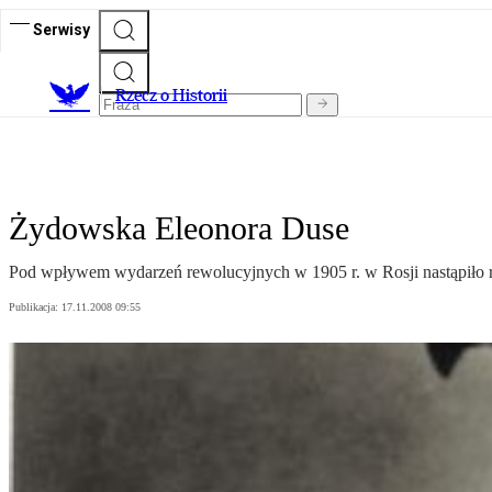
Serwisy
R
zecz o Historii
Żydowska Eleonora Duse
Pod wpływem wydarzeń rewolucyjnych w 1905 r. w Rosji nastąpiło r
Publikacja:
17.11.2008 09:55