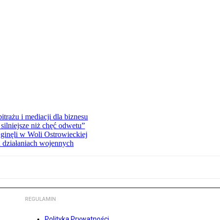
rażu i mediacji dla biznesu
silniejsze niż chęć odwetu”
ginęli w Woli Ostrowieckiej
 działaniach wojennych
REGULAMIN
Polityka Prywatności