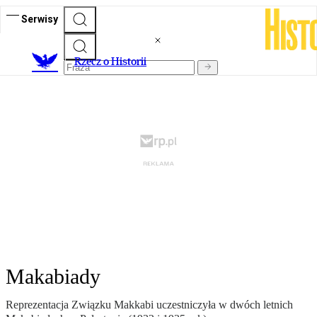
Serwisy
R
zecz o Historii
Makabiady
Reprezentacja Związku Makkabi uczestniczyła w dwóch letnich