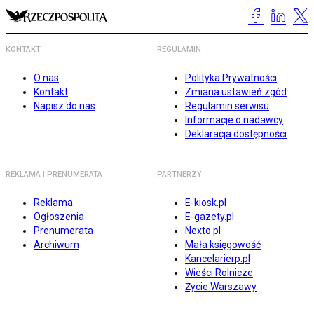
KONTAKT
REGULAMIN
O nas
Polityka Prywatności
Kontakt
Zmiana ustawień zgód
Napisz do nas
Regulamin serwisu
Informacje o nadawcy
Deklaracja dostępności
REKLAMA I PRENUMERATA
PARTNERZY
Reklama
E-kiosk.pl
Ogłoszenia
E-gazety.pl
Prenumerata
Nexto.pl
Archiwum
Mała księgowość
Kancelarierp.pl
Wieści Rolnicze
Życie Warszawy