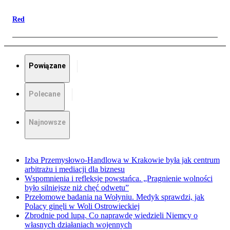
Red
Powiązane
Polecane
Najnowsze
Izba Przemysłowo-Handlowa w Krakowie była jak centrum
arbitrażu i mediacji dla biznesu
Wspomnienia i refleksje powstańca. „Pragnienie wolności
było silniejsze niż chęć odwetu”
Przełomowe badania na Wołyniu. Medyk sprawdzi, jak
Polacy ginęli w Woli Ostrowieckiej
Zbrodnie pod lupą. Co naprawdę wiedzieli Niemcy o
własnych działaniach wojennych