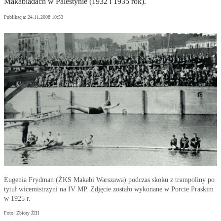
Makabiadach w Palestynie (1932 i 1935 rok).
Publikacja:
24.11.2008 10:53
Eugenia Frydman (ŻKS Makabi Warszawa) podczas skoku z trampoliny po
tytuł wicemistrzyni na IV MP. Zdjęcie zostało wykonane w Porcie Praskim
w 1925 r.
Foto: Zbiory ŻIH