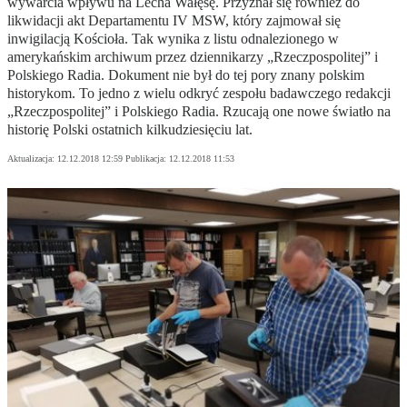
wywarcia wpływu na Lecha Wałęsę. Przyznał się również do
likwidacji akt Departamentu IV MSW, który zajmował się
inwigilacją Kościoła. Tak wynika z listu odnalezionego w
amerykańskim archiwum przez dziennikarzy „Rzeczpospolitej” i
Polskiego Radia. Dokument nie był do tej pory znany polskim
historykom. To jedno z wielu odkryć zespołu badawczego redakcji
„Rzeczpospolitej” i Polskiego Radia. Rzucają one nowe światło na
historię Polski ostatnich kilkudziesięciu lat.
Aktualizacja:
12.12.2018 12:59
Publikacja:
12.12.2018 11:53