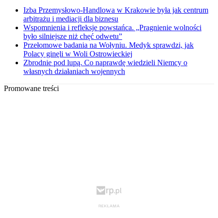
Izba Przemysłowo-Handlowa w Krakowie była jak centrum
arbitrażu i mediacji dla biznesu
Wspomnienia i refleksje powstańca. „Pragnienie wolności
było silniejsze niż chęć odwetu”
Przełomowe badania na Wołyniu. Medyk sprawdzi, jak
Polacy ginęli w Woli Ostrowieckiej
Zbrodnie pod lupą. Co naprawdę wiedzieli Niemcy o
własnych działaniach wojennych
Promowane treści