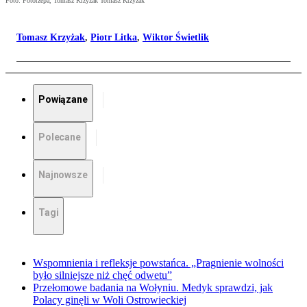
Foto: Fotorzepa, Tomasz Krzyżak Tomasz Krzyżak
Tomasz Krzyżak
,
Piotr Litka
,
Wiktor Świetlik
Powiązane
Polecane
Najnowsze
Tagi
Wspomnienia i refleksje powstańca. „Pragnienie wolności
było silniejsze niż chęć odwetu”
Przełomowe badania na Wołyniu. Medyk sprawdzi, jak
Polacy ginęli w Woli Ostrowieckiej