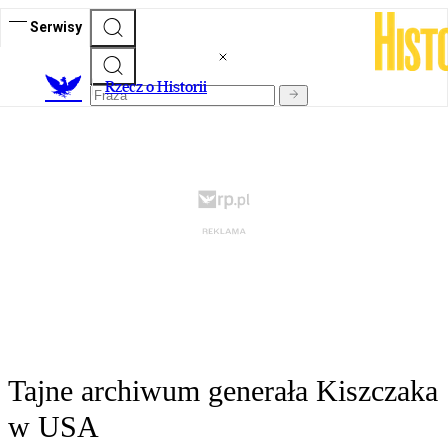
Serwisy
R
zecz o Historii
Tajne archiwum generała Kiszczaka
w USA