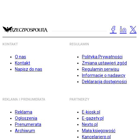
KONTAKT
REGULAMIN
O nas
Polityka Prywatności
Kontakt
Zmiana ustawień zgód
Napisz do nas
Regulamin serwisu
Informacje o nadawcy
Deklaracja dostępności
REKLAMA I PRENUMERATA
PARTNERZY
Reklama
E-kiosk.pl
Ogłoszenia
E-gazety.pl
Prenumerata
Nexto.pl
Archiwum
Mała księgowość
Kancelarierp.pl