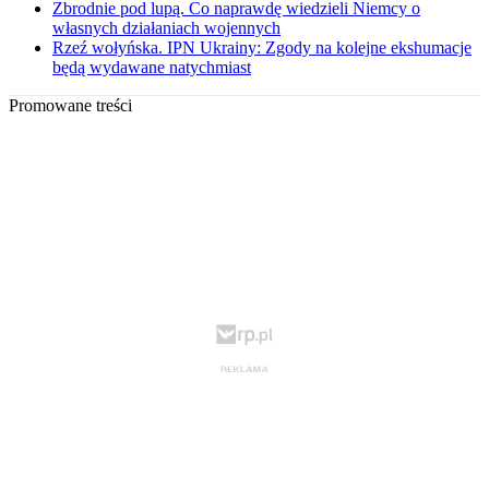
Zbrodnie pod lupą. Co naprawdę wiedzieli Niemcy o
własnych działaniach wojennych
Rzeź wołyńska. IPN Ukrainy: Zgody na kolejne ekshumacje
będą wydawane natychmiast
Promowane treści