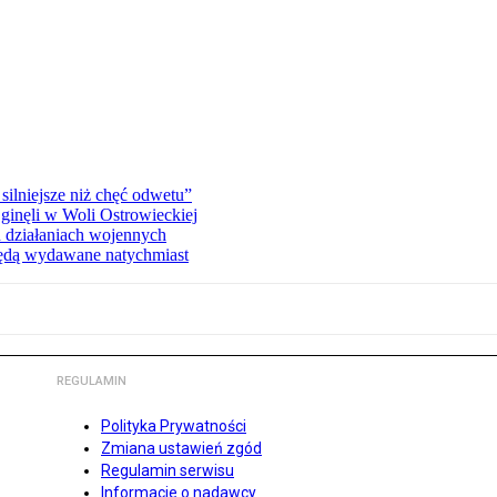
silniejsze niż chęć odwetu”
ginęli w Woli Ostrowieckiej
 działaniach wojennych
będą wydawane natychmiast
REGULAMIN
Polityka Prywatności
Zmiana ustawień zgód
Regulamin serwisu
Informacje o nadawcy