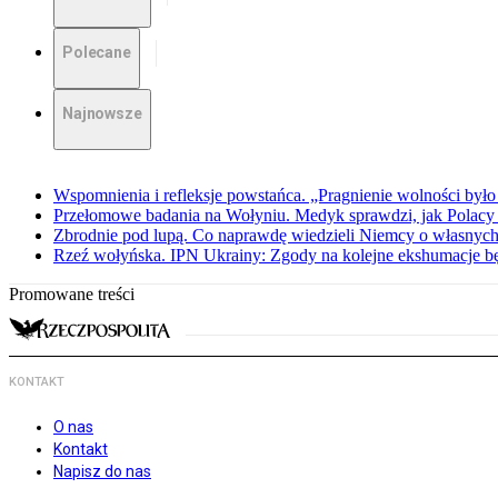
Polecane
Najnowsze
Wspomnienia i refleksje powstańca. „Pragnienie wolności było 
Przełomowe badania na Wołyniu. Medyk sprawdzi, jak Polacy 
Zbrodnie pod lupą. Co naprawdę wiedzieli Niemcy o własnych
Rzeź wołyńska. IPN Ukrainy: Zgody na kolejne ekshumacje 
Promowane treści
KONTAKT
O nas
Kontakt
Napisz do nas