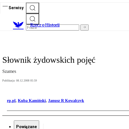
Serwisy
R
zecz o Historii
Słownik żydowskich pojęć
Szames
Publikacja:
08.12.2008 05:59
rp.pl
,
Kuba Kamiński
,
Janusz R Kowalczyk
Powiązane