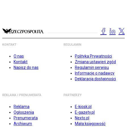
KONTAKT
REGULAMIN
O nas
Polityka Prywatności
Kontakt
Zmiana ustawień zgód
Napisz do nas
Regulamin serwisu
Informacje o nadawcy
Deklaracja dostępności
REKLAMA I PRENUMERATA
PARTNERZY
Reklama
E-kiosk.pl
Ogłoszenia
E-gazety.pl
Prenumerata
Nexto.pl
Archiwum
Mała księgowość