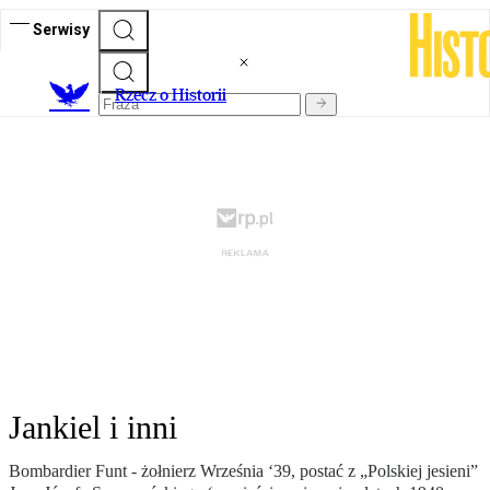
Serwisy
R
zecz o Historii
Jankiel i inni
Bombardier Funt - żołnierz Września ‘39, postać z „Polskiej jesieni”