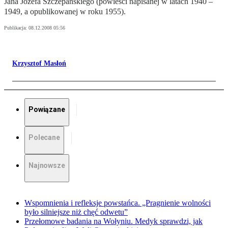
Jana Józefa Szczepańskiego (powieści napisanej w latach 1940 –
1949, a opublikowanej w roku 1955).
Publikacja:
08.12.2008 05:56
Krzysztof Masłoń
Powiązane
Polecane
Najnowsze
Wspomnienia i refleksje powstańca. „Pragnienie wolności
było silniejsze niż chęć odwetu”
Przełomowe badania na Wołyniu. Medyk sprawdzi, jak