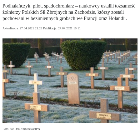
Podhalańczyk, pilot, spadochroniarz – naukowcy ustalili tożsamość
żołnierzy Polskich Sił Zbrojnych na Zachodzie, którzy zostali
pochowani w bezimiennych grobach we Francji oraz Holandii.
Aktualizacja:
27.04.2021 21:28
Publikacja:
27.04.2021 19:11
Foto: fot. Jan Ambroziak/IPN