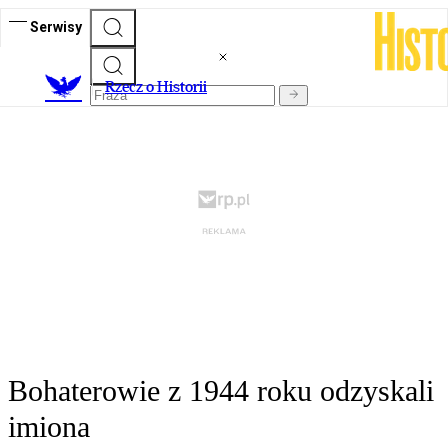
Serwisy
R
zecz o Historii
Bohaterowie z 1944 roku odzyskali
imiona