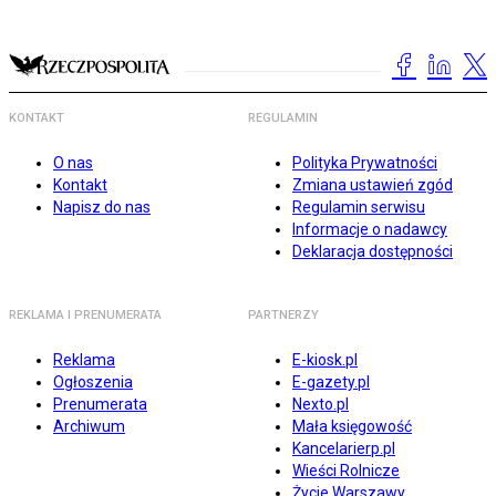
KONTAKT
REGULAMIN
O nas
Polityka Prywatności
Kontakt
Zmiana ustawień zgód
Napisz do nas
Regulamin serwisu
Informacje o nadawcy
Deklaracja dostępności
REKLAMA I PRENUMERATA
PARTNERZY
Reklama
E-kiosk.pl
Ogłoszenia
E-gazety.pl
Prenumerata
Nexto.pl
Archiwum
Mała księgowość
Kancelarierp.pl
Wieści Rolnicze
Życie Warszawy