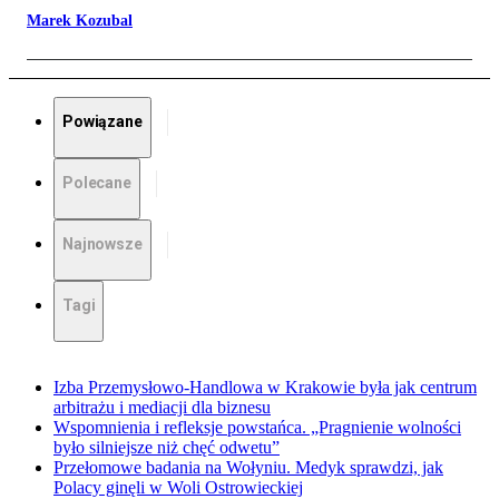
Marek Kozubal
Powiązane
Polecane
Najnowsze
Tagi
Izba Przemysłowo-Handlowa w Krakowie była jak centrum
arbitrażu i mediacji dla biznesu
Wspomnienia i refleksje powstańca. „Pragnienie wolności
było silniejsze niż chęć odwetu”
Przełomowe badania na Wołyniu. Medyk sprawdzi, jak
Polacy ginęli w Woli Ostrowieckiej