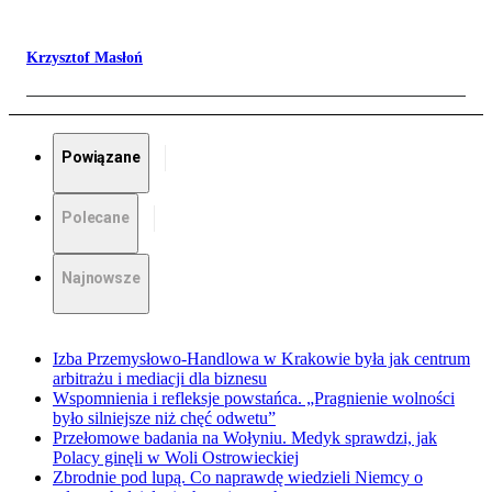
Krzysztof Masłoń
Powiązane
Polecane
Najnowsze
Izba Przemysłowo-Handlowa w Krakowie była jak centrum
arbitrażu i mediacji dla biznesu
Wspomnienia i refleksje powstańca. „Pragnienie wolności
było silniejsze niż chęć odwetu”
Przełomowe badania na Wołyniu. Medyk sprawdzi, jak
Polacy ginęli w Woli Ostrowieckiej
Zbrodnie pod lupą. Co naprawdę wiedzieli Niemcy o