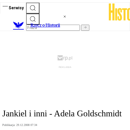
Serwisy
R
zecz o Historii
Jankiel i inni - Adela Goldschmidt
Publikacja:
29.12.2008 07:34