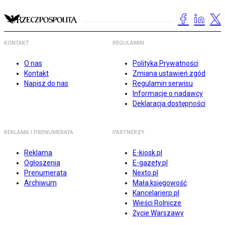
KONTAKT
REGULAMIN
O nas
Polityka Prywatności
Kontakt
Zmiana ustawień zgód
Napisz do nas
Regulamin serwisu
Informacje o nadawcy
Deklaracja dostępności
REKLAMA I PRENUMERATA
PARTNERZY
Reklama
E-kiosk.pl
Ogłoszenia
E-gazety.pl
Prenumerata
Nexto.pl
Archiwum
Mała księgowość
Kancelarierp.pl
Wieści Rolnicze
Życie Warszawy