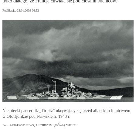
tylko dlatego, że Francja chwiała się pod ciosami Niemców.
Publikacja:
23.01.2009 06:52
Niemiecki pancernik „Tirpitz” ukrywający się przed alianckim lotnictwem
w Ofotfjordzie pod Narwikiem, 1943 r.
Foto: AKG/EAST NEWS, ARCHIWUM „MÓWIĄ WIEKI”