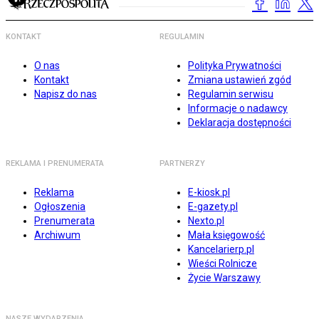
KONTAKT
REGULAMIN
O nas
Polityka Prywatności
Kontakt
Zmiana ustawień zgód
Napisz do nas
Regulamin serwisu
Informacje o nadawcy
Deklaracja dostępności
REKLAMA I PRENUMERATA
PARTNERZY
Reklama
E-kiosk.pl
Ogłoszenia
E-gazety.pl
Prenumerata
Nexto.pl
Archiwum
Mała księgowość
Kancelarierp.pl
Wieści Rolnicze
Życie Warszawy
NASZE WYDARZENIA