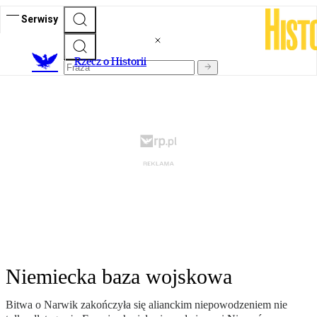
Serwisy
R
zecz o Historii
Niemiecka baza wojskowa
Bitwa o Narwik zakończyła się alianckim niepowodzeniem nie