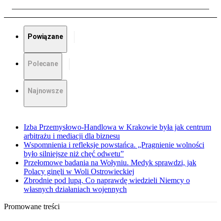
Powiązane
Polecane
Najnowsze
Izba Przemysłowo-Handlowa w Krakowie była jak centrum
arbitrażu i mediacji dla biznesu
Wspomnienia i refleksje powstańca. „Pragnienie wolności
było silniejsze niż chęć odwetu”
Przełomowe badania na Wołyniu. Medyk sprawdzi, jak
Polacy ginęli w Woli Ostrowieckiej
Zbrodnie pod lupą. Co naprawdę wiedzieli Niemcy o
własnych działaniach wojennych
Promowane treści