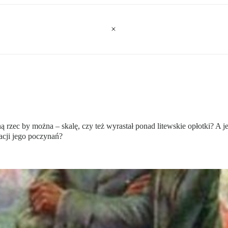
ną rzec by można – skalę, czy też wyrastał ponad litewskie opłotki? A
acji jego poczynań?