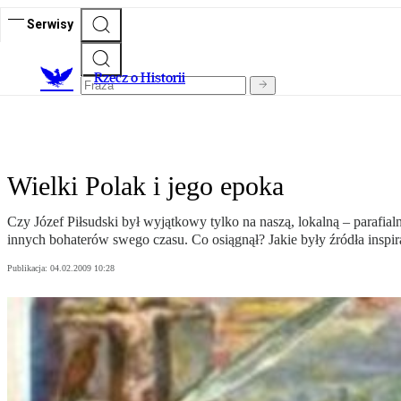
Serwisy
R
zecz o Historii
Wielki Polak i jego epoka
Czy Józef Piłsudski był wyjątkowy tylko na naszą, lokalną – parafial
innych bohaterów swego czasu. Co osiągnął? Jakie były źródła inspir
Publikacja:
04.02.2009 10:28