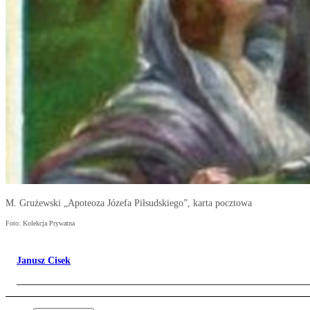
M. Grużewski „Apoteoza Józefa Piłsudskiego”, karta pocztowa
Foto: Kolekcja Prywatna
Janusz Cisek