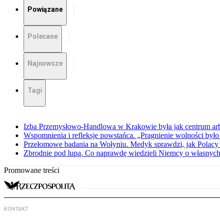
Powiązane
Polecane
Najnowsze
Tagi
Izba Przemysłowo-Handlowa w Krakowie była jak centrum arbit
Wspomnienia i refleksje powstańca. „Pragnienie wolności było 
Przełomowe badania na Wołyniu. Medyk sprawdzi, jak Polacy 
Zbrodnie pod lupą. Co naprawdę wiedzieli Niemcy o własnych
Promowane treści
KONTAKT