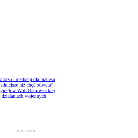
rażu i mediacji dla biznesu
silniejsze niż chęć odwetu”
ginęli w Woli Ostrowieckiej
 działaniach wojennych
REGULAMIN