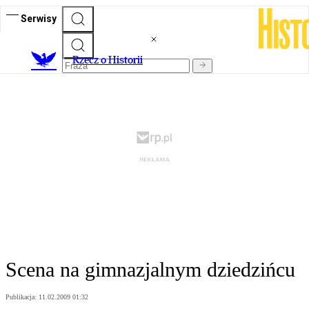
Serwisy
R
zecz o Historii
Scena na gimnazjalnym dziedzińcu
Publikacja:
11.02.2009 01:32