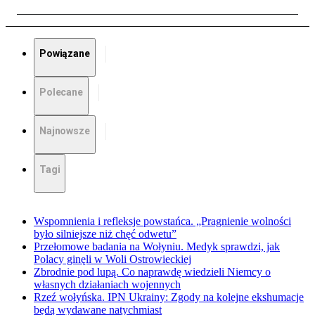
Powiązane
Polecane
Najnowsze
Tagi
Wspomnienia i refleksje powstańca. „Pragnienie wolności
było silniejsze niż chęć odwetu”
Przełomowe badania na Wołyniu. Medyk sprawdzi, jak
Polacy ginęli w Woli Ostrowieckiej
Zbrodnie pod lupą. Co naprawdę wiedzieli Niemcy o
własnych działaniach wojennych
Rzeź wołyńska. IPN Ukrainy: Zgody na kolejne ekshumacje
będą wydawane natychmiast