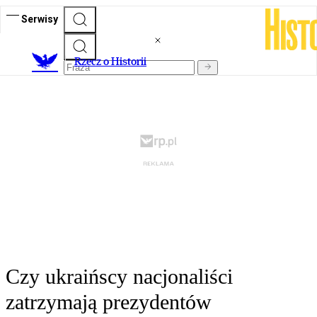
Serwisy
R
zecz o Historii
Czy ukraińscy nacjonaliści
zatrzymają prezydentów