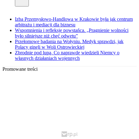
Izba Przemysłowo-Handlowa w Krakowie była jak centrum
arbitrażu i mediacji dla biznesu
Wspomnienia i refleksje powstańca. „Pragnienie wolności
było silniejsze niż chęć odwetu”
Przełomowe badania na Wołyniu. Medyk sprawdzi, jak
Polacy ginęli w Woli Ostrowieckiej
Zbrodnie pod lupą. Co naprawdę wiedzieli Niemcy o
własnych działaniach wojennych
Promowane treści