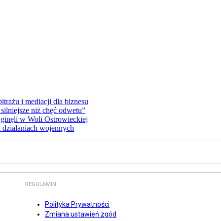
rażu i mediacji dla biznesu
silniejsze niż chęć odwetu”
ginęli w Woli Ostrowieckiej
 działaniach wojennych
REGULAMIN
Polityka Prywatności
Zmiana ustawień zgód