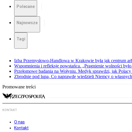
Polecane
Najnowsze
Tagi
Izba Przemysłowo-Handlowa w Krakowie była jak centrum arbit
Wspomnienia i refleksje powstańca. „Pragnienie wolności było 
Przełomowe badania na Wołyniu. Medyk sprawdzi, jak Polacy 
Zbrodnie pod lupą. Co naprawdę wiedzieli Niemcy o własnych
Promowane treści
KONTAKT
O nas
Kontakt