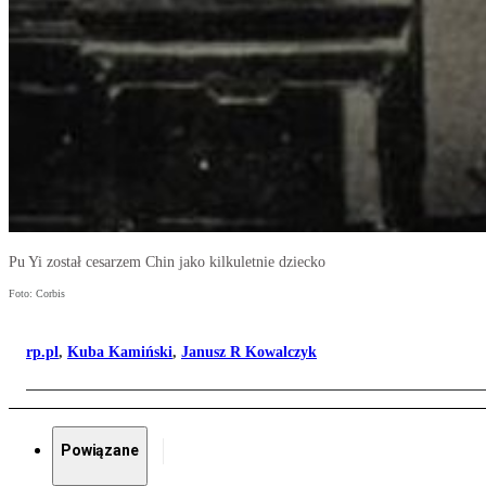
Pu Yi został cesarzem Chin jako kilkuletnie dziecko
Foto: Corbis
rp.pl
,
Kuba Kamiński
,
Janusz R Kowalczyk
Powiązane