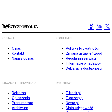
KONTAKT
REGULAMIN
O nas
Polityka Prywatności
Kontakt
Zmiana ustawień zgód
Napisz do nas
Regulamin serwisu
Informacje o nadawcy
Deklaracja dostępności
REKLAMA I PRENUMERATA
PARTNERZY
Reklama
E-kiosk.pl
Ogłoszenia
E-gazety.pl
Prenumerata
Nexto.pl
Archiwum
Mała księgowość