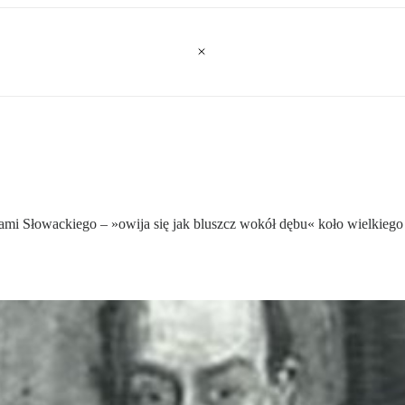
ami Słowackiego – »owija się jak bluszcz wokół dębu« koło wielkiego w