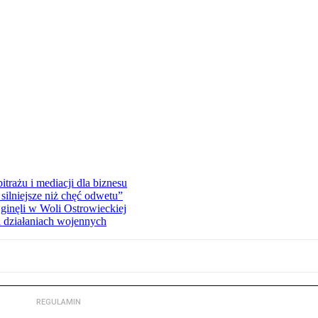
rażu i mediacji dla biznesu
silniejsze niż chęć odwetu”
ginęli w Woli Ostrowieckiej
 działaniach wojennych
REGULAMIN