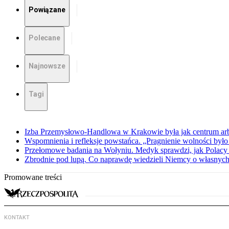
Powiązane
Polecane
Najnowsze
Tagi
Izba Przemysłowo-Handlowa w Krakowie była jak centrum arbit
Wspomnienia i refleksje powstańca. „Pragnienie wolności było 
Przełomowe badania na Wołyniu. Medyk sprawdzi, jak Polacy 
Zbrodnie pod lupą. Co naprawdę wiedzieli Niemcy o własnych
Promowane treści
KONTAKT