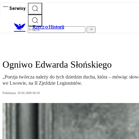
Serwisy
R
zecz o Historii
Ogniwo Edwarda Słońskiego
„Poezja twórcza należy do tych dziedzin ducha, która – mówiąc słow
we Lwowie, na II Zjeździe Legionistów.
Publikacja:
29.04.2009 06:59