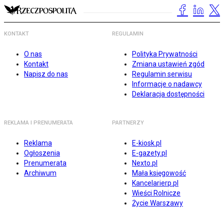
KONTAKT
REGULAMIN
O nas
Polityka Prywatności
Kontakt
Zmiana ustawień zgód
Napisz do nas
Regulamin serwisu
Informacje o nadawcy
Deklaracja dostępności
REKLAMA I PRENUMERATA
PARTNERZY
Reklama
E-kiosk.pl
Ogłoszenia
E-gazety.pl
Prenumerata
Nexto.pl
Archiwum
Mała księgowość
Kancelarierp.pl
Wieści Rolnicze
Życie Warszawy