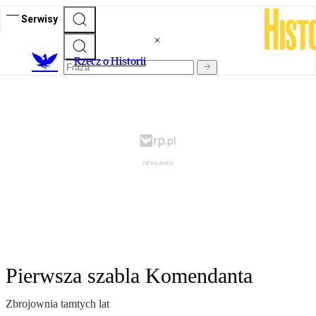
Serwisy
R
zecz o Historii
Pierwsza szabla Komendanta
Zbrojownia tamtych lat