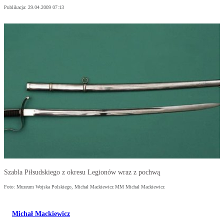
Publikacja:
29.04.2009 07:13
Szabla Piłsudskiego z okresu Legionów wraz z pochwą
Foto: Muzeum Wojska Polskiego, Michał Mackiewicz MM Michał Mackiewicz
Michał Mackiewicz