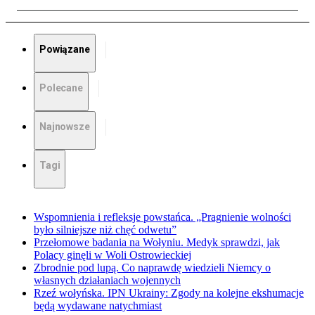
Powiązane
Polecane
Najnowsze
Tagi
Wspomnienia i refleksje powstańca. „Pragnienie wolności
było silniejsze niż chęć odwetu”
Przełomowe badania na Wołyniu. Medyk sprawdzi, jak
Polacy ginęli w Woli Ostrowieckiej
Zbrodnie pod lupą. Co naprawdę wiedzieli Niemcy o
własnych działaniach wojennych
Rzeź wołyńska. IPN Ukrainy: Zgody na kolejne ekshumacje
będą wydawane natychmiast