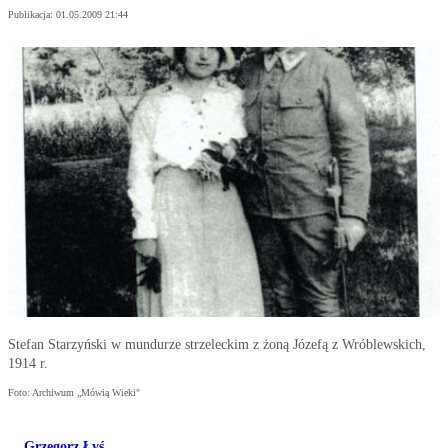
Publikacja:
01.05.2009 21:44
Stefan Starzyński w mundurze strzeleckim z żoną Józefą z Wróblewskich,
1914 r.
Foto: Archiwum „Mówią Wieki"
Grzegorz Łyś