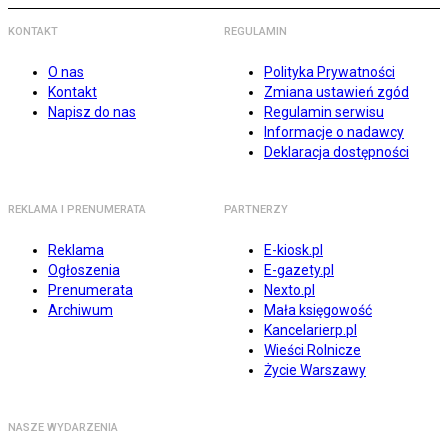
KONTAKT
REGULAMIN
O nas
Polityka Prywatności
Kontakt
Zmiana ustawień zgód
Napisz do nas
Regulamin serwisu
Informacje o nadawcy
Deklaracja dostępności
REKLAMA I PRENUMERATA
PARTNERZY
Reklama
E-kiosk.pl
Ogłoszenia
E-gazety.pl
Prenumerata
Nexto.pl
Archiwum
Mała księgowość
Kancelarierp.pl
Wieści Rolnicze
Życie Warszawy
NASZE WYDARZENIA