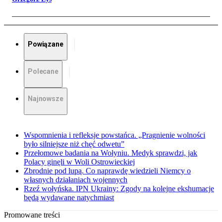
Powiązane
Polecane
Najnowsze
Wspomnienia i refleksje powstańca. „Pragnienie wolności
było silniejsze niż chęć odwetu”
Przełomowe badania na Wołyniu. Medyk sprawdzi, jak
Polacy ginęli w Woli Ostrowieckiej
Zbrodnie pod lupą. Co naprawdę wiedzieli Niemcy o
własnych działaniach wojennych
Rzeź wołyńska. IPN Ukrainy: Zgody na kolejne ekshumacje
będą wydawane natychmiast
Promowane treści