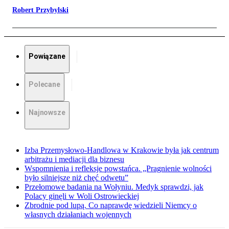
Robert Przybylski
Powiązane
Polecane
Najnowsze
Izba Przemysłowo-Handlowa w Krakowie była jak centrum
arbitrażu i mediacji dla biznesu
Wspomnienia i refleksje powstańca. „Pragnienie wolności
było silniejsze niż chęć odwetu”
Przełomowe badania na Wołyniu. Medyk sprawdzi, jak
Polacy ginęli w Woli Ostrowieckiej
Zbrodnie pod lupą. Co naprawdę wiedzieli Niemcy o
własnych działaniach wojennych