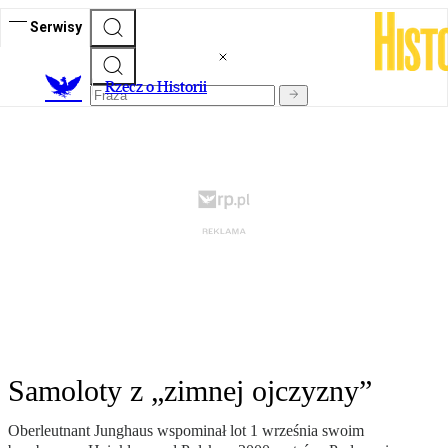
Serwisy
R
zecz o Historii
Samoloty z „zimnej ojczyzny”
Oberleutnant Junghaus wspominał lot 1 września swoim