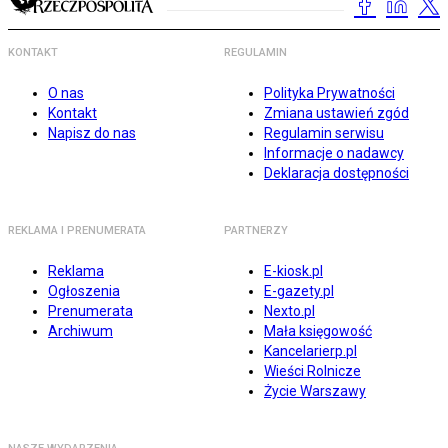
KONTAKT
REGULAMIN
O nas
Polityka Prywatności
Kontakt
Zmiana ustawień zgód
Napisz do nas
Regulamin serwisu
Informacje o nadawcy
Deklaracja dostępności
REKLAMA I PRENUMERATA
PARTNERZY
Reklama
E-kiosk.pl
Ogłoszenia
E-gazety.pl
Prenumerata
Nexto.pl
Archiwum
Mała księgowość
Kancelarierp.pl
Wieści Rolnicze
Życie Warszawy