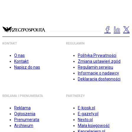
KONTAKT
REGULAMIN
O nas
Polityka Prywatności
Kontakt
Zmiana ustawień zgód
Napisz do nas
Regulamin serwisu
Informacje o nadawcy
Deklaracja dostępności
REKLAMA I PRENUMERATA
PARTNERZY
Reklama
E-kiosk.pl
Ogłoszenia
E-gazety.pl
Prenumerata
Nexto.pl
Archiwum
Mała księgowość
Kancelarierp.pl