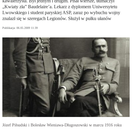
kawalerzysta. Był jednym i drugim. Pisał wiersze, tłumaczył
„Kwiaty zła” Baudelaire’a. Lekarz z dyplomem Uniwersytetu
Lwowskiego i student paryskiej ASP, zaraz po wybuchu wojny
znalazł się w szeregach Legionów. Służył w pułku ułanów
Publikacja:
06.05.2009 11:39
Józef Piłsudski i Bolesław Wieniawa-Długoszowski w marcu 1916 roku